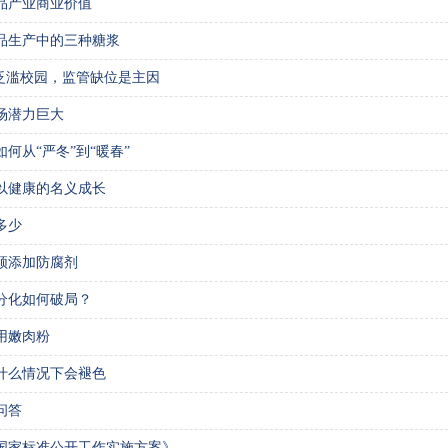
品产业商业价值
品生产中的三种糖浆
”泛滥校园，监管缺位是主因
场潜力巨大
何从“严冬”到“暖春”
以健康的名义成长
多少
须添加防腐剂
分化如何破局？
用嫩肉粉
什么情况下会褪色
问答
国家标准公开工作实施方案》