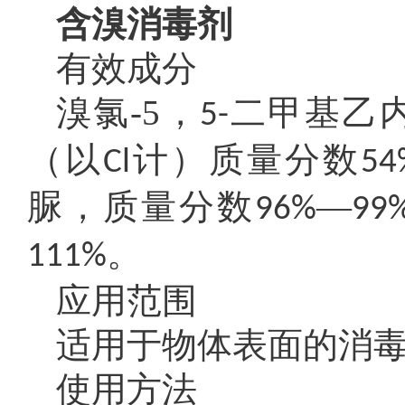
含溴消毒剂
有效成分
溴氯-5，
二甲基乙
5-
（以
计）质量分数
Cl
54
脲，质量分数
—
96%
99
。
111%
应用范围
适用于物体表面的消
使用方法