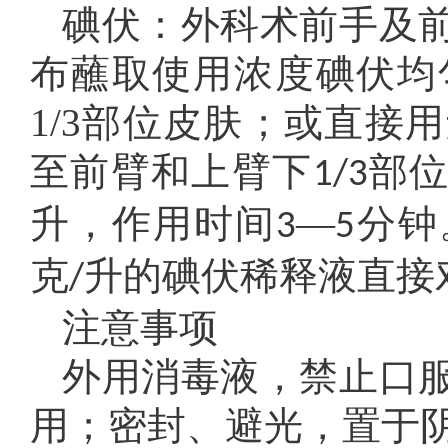
碘伏：外科术前手及
布蘸取使用浓度碘伏均
1/3部位皮肤；或直接
至前臂和上臂下
部
1/3
升，作用时间
—
分钟
3
5
克
升的碘伏稀释液直接
/
注意事项
外用消毒液，禁止口
用；密封、避光，置于