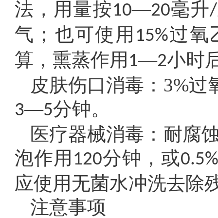
法，用量按
—
毫升
10
20
/
气；也可使用
过氧
15%
算，熏蒸作用
—
小时
1
2
皮肤伤口消毒：3%过
—
分钟。
3
5
医疗器械消毒：耐腐蚀
泡作用
分钟，或
120
0.5
应使用无菌水冲洗去除
注意事项