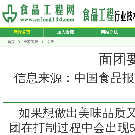
网站首页
加入收藏
网站导航
首页
专家答疑
文章
面团
信息来源：中国食品报 发布
如果想做出美味品质
团在打制过程中会出现