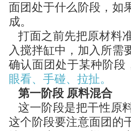
面团处于什么阶段，如
成。
打面之前先把原材料
入搅拌缸中，加入所需
确认面团处于某种阶段
眼看、手碰、拉扯。
第一阶段 原料混合
这一阶段是把干性原
这个阶段要注意面团的