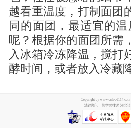
越看重温度，打制面团的
同的面团，最适宜的温
呢？根据你的面团所需
入冰箱冷冻降温，搅打
酵时间，或者放入冷藏
Copyright by www.cnfood114.c
法律顾问：熊学武律师 湖北