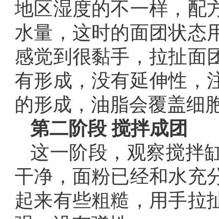
地区湿度的不一样，配
水量，这时的面团状态
感觉到很黏手，拉扯面
有形成，没有延伸性，
的形成，油脂会覆盖细
第二阶段 搅拌成团
这一阶段，观察搅拌
干净，面粉已经和水充
起来有些粗糙，用手拉