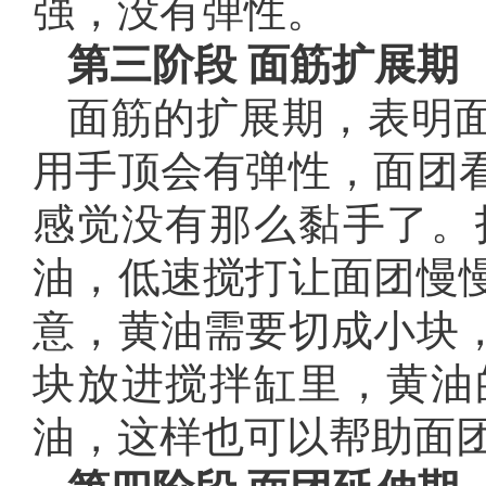
强，没有弹性。
第三阶段 面筋扩展期
面筋的扩展期，表明
用手顶会有弹性，面团
感觉没有那么黏手了。
油，低速搅打让面团慢
意，黄油需要切成小块
块放进搅拌缸里，黄油
油，这样也可以帮助面