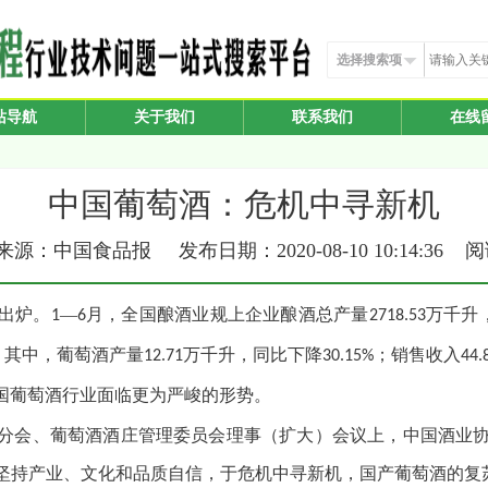
选择搜索项
站导航
关于我们
联系我们
在线
中国葡萄酒：危机中寻新机
源：中国食品报 发布日期：2020-08-10 10:14:36 
出炉。
—
月，全国酿酒业规上企业酿酒总产量
万千升
1
6
2718.53
。其中，葡萄酒产量
万千升，同比下降
；销售收入
12.71
30.15%
44.
国葡萄酒行业面临更为严峻的形势。
萄酒分会、葡萄酒酒庄管理委员会理事（扩大）会议上，中国酒业
坚持产业、文化和品质自信，于危机中寻新机，国产葡萄酒的复