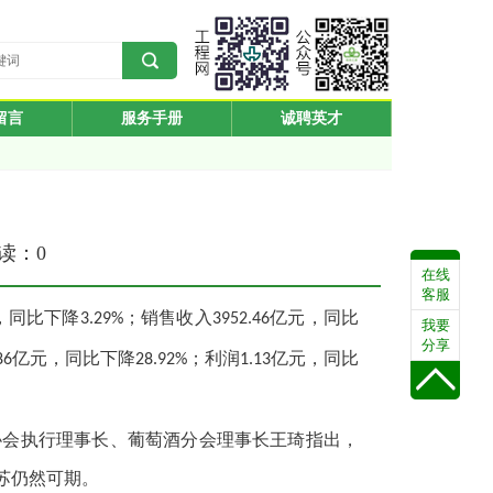
留言
服务手册
诚聘英才
阅读：
0
在线
客服
，同比下降
；销售收入
亿元，同比
3.29%
3952.46
我要
分享
亿元，同比下降
；利润
亿元，同比
86
28.92%
1.13
协会执行理事长、葡萄酒分会理事长王琦指出，
苏仍然可期。