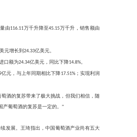
产量由
万千升降至
万千升，销售额由
116.11
45.15
美元增长到
亿美元。
24.33
进口额为
亿美元，同比下降
。
24.34
14.8%
亿元，与上年同期相比下降
；实现利润
9
17.51%
葡萄酒的复苏带来了极大挑战，但我们相信，随
国产葡萄酒的复苏是一定的。”
持续发展。王琦指出，中国葡萄酒产业尚有五大