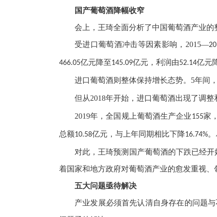
国产葡萄酒降幅收窄
会上，王琦全面分析了中国葡萄酒产业的
受进口葡萄酒冲击等因素影响，2015—
20
亿元降至
亿元，利润由
亿元
466.05
145.09
52.14
进口葡萄酒则整体保持增长态势。5年间
但从2018年开始，进口葡萄酒出现了调整
2019年，全国规上葡萄酒生产企业
家
155
总额
亿元，与上年同期相比下降
。
10.58
16.74%
对此，王琦预测国产葡萄酒的下跌已经开
着国家和地方政府对葡萄酒产业的愈发重视、
五大问题亟待解决
产业发展必须首先认清自身存在的问题与