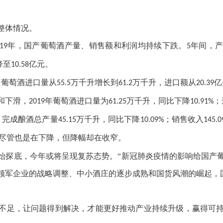
整体情况。
年，国产葡萄酒产量、销售额和利润均持续下跌。
年间，
19
5
降至
亿元。
10.58
，葡萄酒进口量从
万千升增长到
万千升，进口额从
亿
55.5
61.2
20.39
和下滑，
年葡萄酒进口量为
万千升，同比下降
；
2019
61.25
10.91%
，完成酿酒总产量
万千升，同比下降
；销售收入
45.15
10.09%
145.0
尽管也是在下降，但降幅却在收窄。
始探底，今年或将呈现复苏态势。“新冠肺炎疫情的影响给国产
领军企业的战略调整、中小酒庄的逐步成熟和国货风潮的崛起，
不足，让问题得到解决，才能更好推动产业持续升级，赢得可