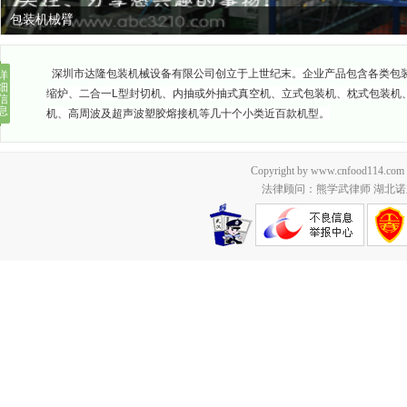
包装机械臂
深圳市达隆包装机械设备有限公司创立于上世纪末。企业产品包含各类包
详
细
缩炉、二合一L型封切机、内抽或外抽式真空机、立式包装机、枕式包装机
信
息
机、高周波及超声波塑胶熔接机等几十个小类近百款机型。
Copyright by www.cnfood114.c
法律顾问：熊学武律师 湖北