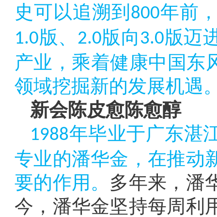
史可以追溯到
年前
800
版、
版向
版迈
1.0
2.0
3.0
产业，乘着健康中国东风
领域挖掘新的发展机遇
新会陈皮愈陈愈醇
年毕业于广东湛
1988
专业的潘华金，在推动
要的作用。
多年来，潘
今，潘华金坚持每周利