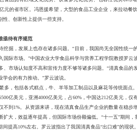
亿元的省市区。冯恩援希望，大型的食品工业企业，来拉动餐
别性、创新性上提供一些支持。
准亟待有序规范
待挖掘，发展上也存在诸多问题。“目前，我国尚无全国性统一
入国际市场。”中国农业大学食品科学与营养工程学院教授罗云
多、市场认知度不高和宣传力度不够等诸多问题。“清真食品的
业学会的有力推动。”罗云波说。
繁多，包括各式糕点，牛、羊等加工制品以及麻花等传统面点。据
00亿美元，亚洲4000亿美元，占60%，中国达212亿美元
仅仅不到1%。从资源来讲，现在清真食品生产企业的数量在稳
扩大，效益逐年提高，但国际市场份额偏低。“十一五”期间，我国
”期间提高10%左右。罗云波指出了我国清真食品“出口难”的现
。