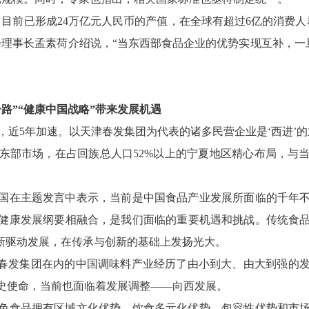
目前已形成24万亿元人民币的产值，在全球有超过6亿的消费人
理事长孟素荷介绍说，“当东西部食品企业的优势实现互补，一
路”“健康中国战略”带来发展机遇
局，近5年加速。以天津春发集团为代表的诸多民营企业是‘西进’
东部市场，在占回族总人口52%以上的宁夏地区精心布局，与
国在主题发言中表示，当前是中国食品产业发展所面临的千年
35健康发展纲要相融合，是我们面临的重要机遇和挑战。传统食
创新驱动发展，在传承与创新的基础上发扬光大。
括春发集团在内的中国调味料产业经历了由小到大、由大到强的
史使命，当前也面临着发展调整——向西发展。
色食品拥有区域文化优势、饮食多元化优势、包容性优势和市