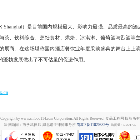
Shanghai）是目前国内规模最大、影响力最强、品质最高的酒店餐饮
与茶、饮料综合、烹饪食材、烘焙、冰淇淋、葡萄酒与烈酒等
的展商。在这场堪称国内酒店餐饮业年度采购盛典的舞台上上
的蓬勃发展做出了不可估量的促进作用。
x.cn
Copyright by www.cnfood114.com Corporation. All Rights Reserved. 食品工程网 版权所有
法律顾问：熊学武律师 湖北诺亚律师事务所
鄂ICP备11020332号
访问量：53321775