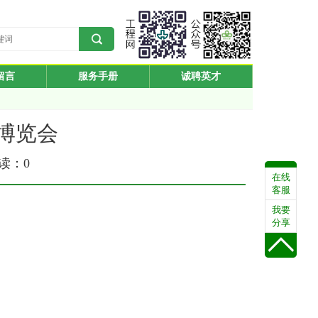
留言
服务手册
诚聘英才
渔业博览会
阅读：
0
在线
客服
我要
分享