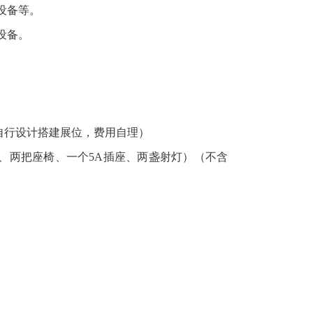
设备等。
设备。
自行设计搭建展位，费用自理）
张展桌、两把座椅、一个5A插座、两盏射灯）（不含