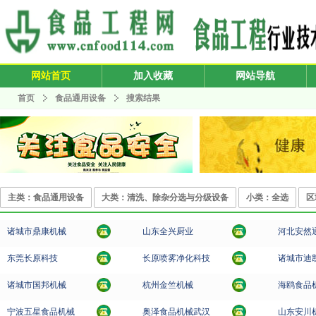
网站首页
加入收藏
网站导航
首页
食品通用设备
搜索结果
主类：食品通用设备
大类：清洗、除杂分选与分级设备
小类：全选
区
诸城市鼎康机械
山东全兴厨业
河北安然
东莞长原科技
长原喷雾净化科技
诸城市迪
诸城市国邦机械
杭州金竺机械
海鸥食品
宁波五星食品机械
奥泽食品机械武汉
山东安川