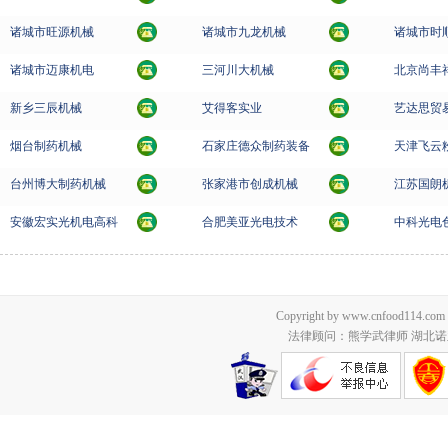
诸城市旺源机械
诸城市九龙机械
诸城市时
诸城市迈康机电
三河川大机械
北京尚丰
新乡三辰机械
艾得客实业
艺达思贸
烟台制药机械
石家庄德众制药装备
天津飞云
台州博大制药机械
张家港市创成机械
江苏国朗
安徽宏实光机电高科
合肥美亚光电技术
中科光电
Copyright by www.cnfood114.c
法律顾问：熊学武律师 湖北