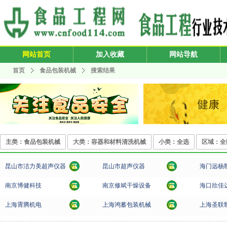
网站首页
加入收藏
网站导航
首页
食品包装机械
搜索结果
主类：食品包装机械
大类：容器和材料清洗机械
小类：全选
区域：全
昆山市洁力美超声仪器
昆山市超声仪器
海门远杨
南京博健科技
南京修斌干燥设备
海口欣佳
上海霄腾机电
上海鸿蓄包装机械
上海圣联