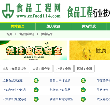
网站首页
加入收藏
网站导航
首页
食品添加剂
搜索结果
主类：食品添加剂
大类：着色剂
小类：全选
区域：全国
柔亚食品添加剂
青岛大丰行贸易
印度普朗
上海利统生化制品
凯斯克上海贸易
艾敏斯帝
天津鹏和海达贸易
新疆中粮屯河糖业
武汉嘉必