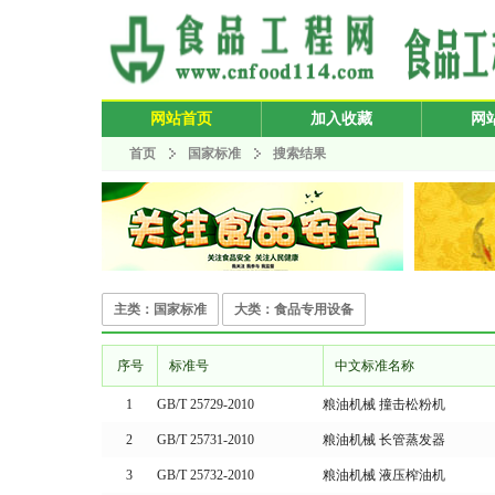
网站首页
加入收藏
网
首页
国家标准
搜索结果
主类：国家标准
大类：食品专用设备
序号
标准号
中文标准名称
1
GB/T 25729-2010
粮油机械 撞击松粉机
2
GB/T 25731-2010
粮油机械 长管蒸发器
3
GB/T 25732-2010
粮油机械 液压榨油机