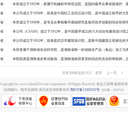
省
本所成立于1953年，隶属于机械科学研究总院，是国内最早从事表面保护
省
本公司成立于1958年，前身是中国轻工业武汉设计院，是中国成立较早的大
省
本所成立于1956年，是专业从事病毒学基础研究及相关技术创新的综合性研
省
本公司（CSADI）成立于1952年，是中国最早成立的六大综合性建筑设计院
省
本公司成立于1952年，前身是武汉市建筑设计院，是新中国建国之初诞生的
省
本所隶属于湖南省农业科学院，是湖南省唯一的省级农产品（食品）加工与
省
本院前身是湖南省农务试验场，是湖南省政府直管的综合性农业科研机构，
共有208条信息
14/21
首页
上一页
1
Copyright by www.cnfood114.com Corporation. All Rights Reserved. 食品工程网 版权所有
法律顾问：熊学武律师 湖北诺亚律师事务所
鄂ICP备11020332号
访问量：53297367