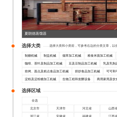
夏朗德蒸馏器
选择大类
选择大类和小类前，可参考右边的分类文章，
制糖机械
制盐机械
烟草加工机械
粮食米面加工机械
咖啡、茶叶及制品加工机械
豆及豆制品加工机械
乳及乳制
焙烤、面点及糕点食品加工机械
烘炒食品加工机械
可可和
淀粉及淀粉糖加工机械
生物工程和发酵设备
商用家用及饮
选择区域
全选
北京市
天津市
河北省
山西
浙江省
安徽省
福建省
江西