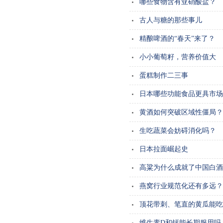
哪些食物含有亚硝酸盐？
古人与糖的那些事儿
精酿啤酒的“春天”来了？
小小葡萄籽，营养价值大
蛋糕制作二三事
日本哪些功能食品更具市场
黄酒如何突破区域性僵局？
生吃蔬菜会妨碍消化吗？
日本拉面崛起史
高粱为什么成就了中国白酒
燕窝行业规范化还有多远？
顶花带刺、笔直的黄瓜能吃
维生素D和钙能长期服用吗