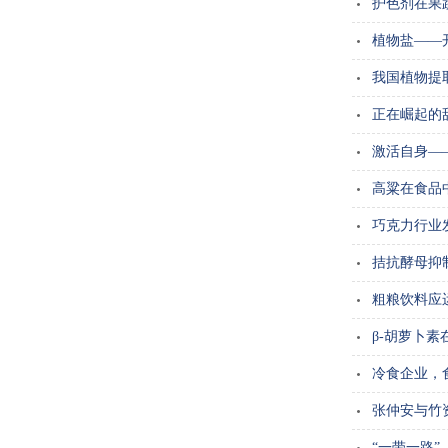
护色剂在果
植物盐——
我国植物提
正在崛起的
激活自身—
高粱在食品
巧克力行业
拮抗酵母抑
粗粮饮料应
β-胡萝卜
冷食企业，
张仲安与竹
“一带一路